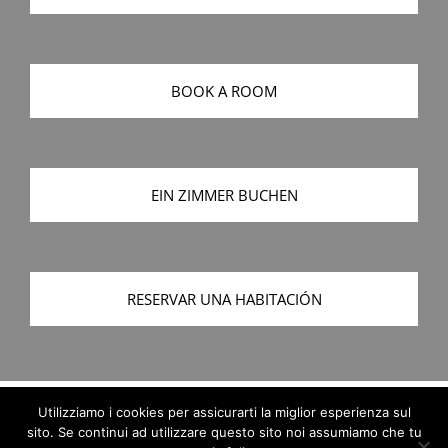
BOOK A ROOM
EIN ZIMMER BUCHEN
RESERVAR UNA HABITACIÓN
Utilizziamo i cookies per assicurarti la miglior esperienza sul
© Copyright
2026 | All rights reserved |
Privacy Policy
|
Terms and
sito. Se continui ad utilizzare questo sito noi assumiamo che tu
Conditions
+39 393 9923431 | +39 393 1404040 | +39 393 9958202